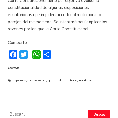
Corte Constitucional tiene por objetivo evaluar la
constitucionalidad de algunas disposiciones
ecuatorianas que impiden acceder al matrimonio a
parejas del mismo sexo. Se intentará aquí explicar las
razones por las que la Corte Constitucional
Comparte:
F
T
W
C
a
w
h
o
Leer más
c
itt
at
m
e
er
s
p
género
,
homosexual
,
igualdad
,
igualitario
,
matrimonio
b
A
a
o
p
rti
o
p
r
k
Buscar: