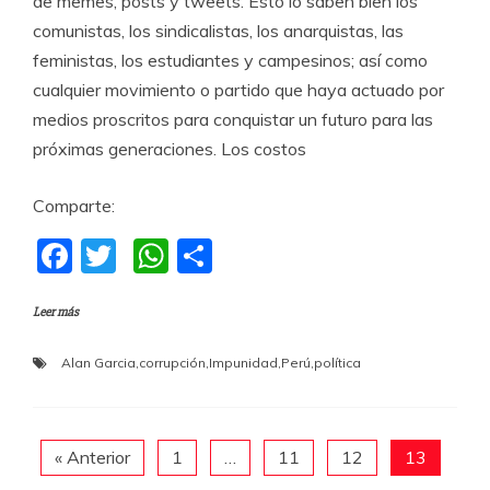
de memes, posts y tweets. Esto lo saben bien los
comunistas, los sindicalistas, los anarquistas, las
feministas, los estudiantes y campesinos; así como
cualquier movimiento o partido que haya actuado por
medios proscritos para conquistar un futuro para las
próximas generaciones. Los costos
Comparte:
F
T
W
C
a
w
h
o
Leer más
c
itt
at
m
e
er
s
p
Alan Garcia
,
corrupción
,
Impunidad
,
Perú
,
política
b
A
a
o
p
rti
o
p
r
« Anterior
1
…
11
12
13