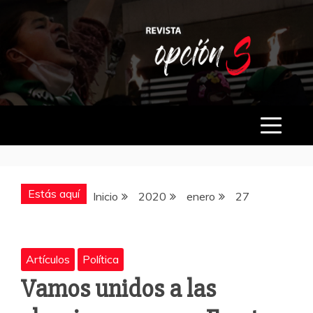
Saltar
al
contenido
OPCIÓN S
Estás aquí
Inicio
2020
enero
27
Artículos
Política
Vamos unidos a las