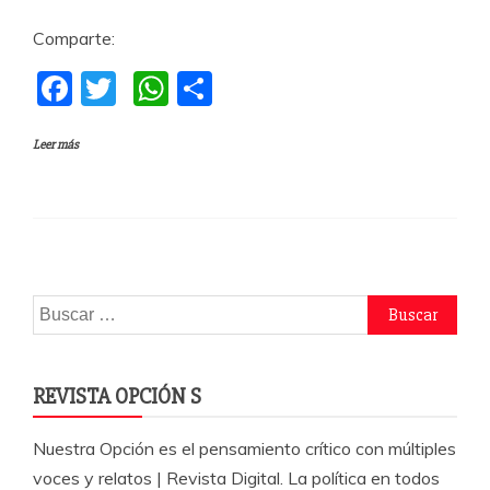
Comparte:
F
T
W
C
a
w
h
o
Leer más
c
itt
at
m
e
er
s
p
b
A
a
o
p
rti
o
p
r
Buscar:
k
REVISTA OPCIÓN S
Nuestra Opción es el pensamiento crítico con múltiples
voces y relatos | Revista Digital. La política en todos