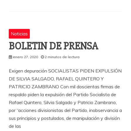
e
er
s
p
b
A
a
o
p
rti
o
p
r
Noticias
k
BOLETIN DE PRENSA
enero 27, 2020
2 minutos de lectura
Exigen depuración SOCIALISTAS PIDEN EXPULSIÓN
DE SILVIA SALGADO, RAFAEL QUINTERO Y
PATRICIO ZAMBRANO Con mil doscientas firmas de
respaldo piden la expulsión del Partido Socialista de
Rafael Quintero, Silvia Salgado y Patricio Zambrano,
por “acciones divisionistas del Partido, inobservancia a
sus principios y postulados, de manipulación y división
de las