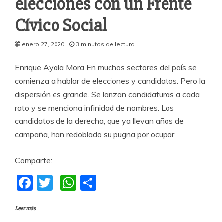
elecciones con un Frente
Cívico Social
enero 27, 2020
3 minutos de lectura
Enrique Ayala Mora En muchos sectores del país se
comienza a hablar de elecciones y candidatos. Pero la
dispersión es grande. Se lanzan candidaturas a cada
rato y se menciona infinidad de nombres. Los
candidatos de la derecha, que ya llevan años de
campaña, han redoblado su pugna por ocupar
Comparte:
F
T
W
C
a
w
h
o
Leer más
c
itt
at
m