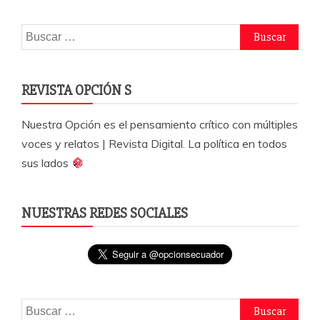
o
p
rti
o
p
r
Buscar:
k
REVISTA OPCIÓN S
Nuestra Opción es el pensamiento crítico con múltiples
voces y relatos | Revista Digital. La política en todos
sus lados
NUESTRAS REDES SOCIALES
Buscar: