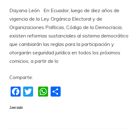
Dayana León En Ecuador, luego de diez años de
vigencia de la Ley Orgánica Electoral y de
Organizaciones Políticas, Código de la Democracia,
existen reformas sustanciales al sistema democrático
que cambiarán las reglas para la participación y
otorgarán seguridad jurídica en todos los próximos
comicios, a partir de lo
Comparte:
F
T
W
C
a
w
h
o
Leer más
c
itt
at
m
e
er
s
p
b
A
a