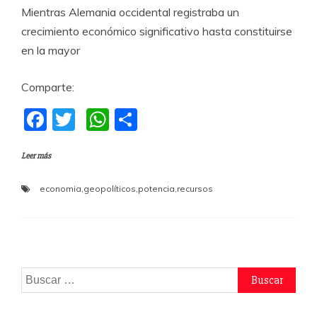
Mientras Alemania occidental registraba un
crecimiento económico significativo hasta constituirse
en la mayor
Comparte:
F
T
W
C
a
w
h
o
Leer más
c
itt
at
m
e
er
s
p
economia
,
geopolíticos
,
potencia
,
recursos
b
A
a
o
p
rti
o
p
r
k
Buscar: