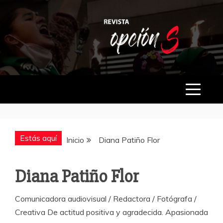
Saltar
al
contenido
OPCIÓN S
Estás aquí
Inicio
Diana Patiño Flor
Diana Patiño Flor
Comunicadora audiovisual / Redactora / Fotógrafa /
Creativa De actitud positiva y agradecida. Apasionada