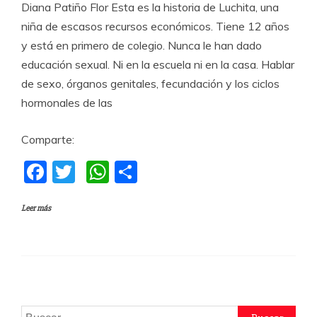
Diana Patiño Flor Esta es la historia de Luchita, una
niña de escasos recursos económicos. Tiene 12 años
y está en primero de colegio. Nunca le han dado
educación sexual. Ni en la escuela ni en la casa. Hablar
de sexo, órganos genitales, fecundación y los ciclos
hormonales de las
Comparte:
F
T
W
C
a
w
h
o
Leer más
c
itt
at
m
e
er
s
p
b
A
a
o
p
rti
o
p
r
Buscar: