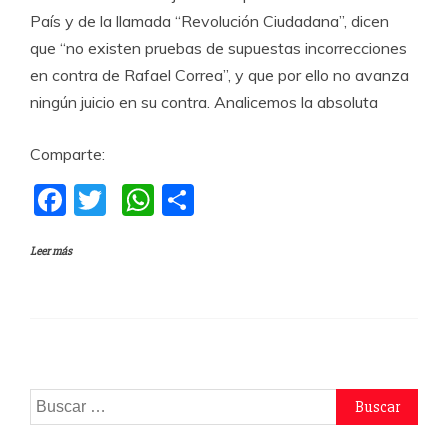
País y de la llamada “Revolución Ciudadana”, dicen
que “no existen pruebas de supuestas incorrecciones
en contra de Rafael Correa”, y que por ello no avanza
ningún juicio en su contra. Analicemos la absoluta
Comparte:
F
T
W
C
a
w
h
o
Leer más
c
itt
at
m
e
er
s
p
b
A
a
o
p
rti
o
p
r
Buscar:
k