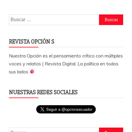
o
p
rti
o
p
r
Buscar:
k
REVISTA OPCIÓN S
Nuestra Opción es el pensamiento crítico con múltiples
voces y relatos | Revista Digital. La política en todos
sus lados
NUESTRAS REDES SOCIALES
Buscar: