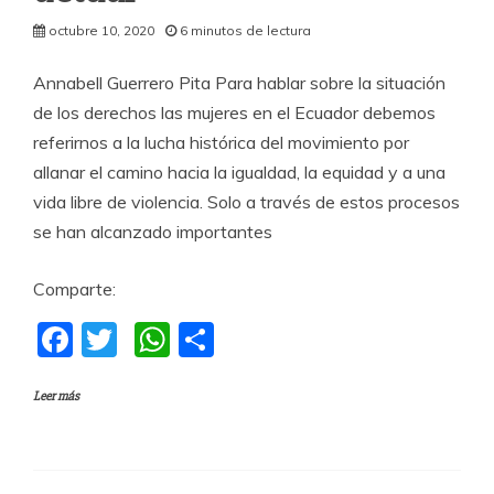
octubre 10, 2020
6 minutos de lectura
Annabell Guerrero Pita Para hablar sobre la situación
de los derechos las mujeres en el Ecuador debemos
referirnos a la lucha histórica del movimiento por
allanar el camino hacia la igualdad, la equidad y a una
vida libre de violencia. Solo a través de estos procesos
se han alcanzado importantes
Comparte:
F
T
W
C
a
w
h
o
Leer más
c
itt
at
m
e
er
s
p
b
A
a