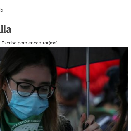
la
lla
a. Escribo para encontrar(me).