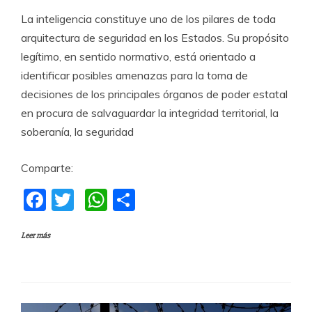
La inteligencia constituye uno de los pilares de toda
arquitectura de seguridad en los Estados. Su propósito
legítimo, en sentido normativo, está orientado a
identificar posibles amenazas para la toma de
decisiones de los principales órganos de poder estatal
en procura de salvaguardar la integridad territorial, la
soberanía, la seguridad
Comparte:
F
T
W
C
a
w
h
o
Leer más
c
itt
at
m
e
er
s
p
b
A
a
o
p
rti