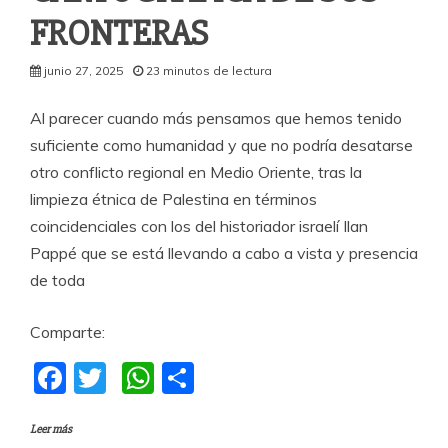
FRONTERAS
junio 27, 2025
23 minutos de lectura
Al parecer cuando más pensamos que hemos tenido
suficiente como humanidad y que no podría desatarse
otro conflicto regional en Medio Oriente, tras la
limpieza étnica de Palestina en términos
coincidenciales con los del historiador israelí Ilan
Pappé que se está llevando a cabo a vista y presencia
de toda
Comparte:
F
T
W
C
a
w
h
o
Leer más
c
itt
at
m