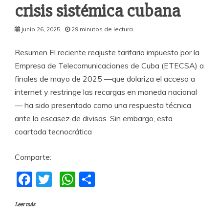
crisis sistémica cubana
junio 26, 2025
29 minutos de lectura
Resumen El reciente reajuste tarifario impuesto por la
Empresa de Telecomunicaciones de Cuba (ETECSA) a
finales de mayo de 2025 —que dolariza el acceso a
internet y restringe las recargas en moneda nacional
— ha sido presentado como una respuesta técnica
ante la escasez de divisas. Sin embargo, esta
coartada tecnocrática
Comparte:
F
T
W
C
a
w
h
o
Leer más
c
itt
at
m