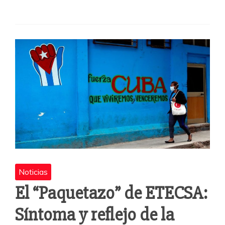
e
er
s
p
b
A
a
o
p
rti
o
p
r
k
Noticias
El “Paquetazo” de ETECSA:
Síntoma y reflejo de la