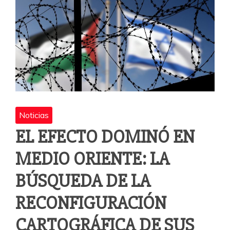
o
p
r
k
Noticias
EL EFECTO DOMINÓ EN
MEDIO ORIENTE: LA
BÚSQUEDA DE LA
RECONFIGURACIÓN
CARTOGRÁFICA DE SUS