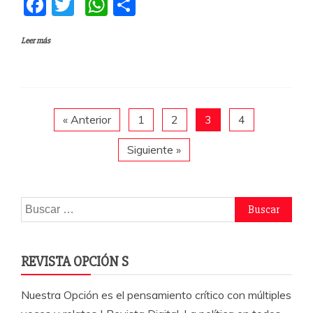
F
T
W
C
a
w
h
o
Leer más
c
itt
at
m
e
er
s
p
b
A
a
o
p
rti
« Anterior
1
2
3
4
o
p
r
Siguiente »
k
Buscar:
REVISTA OPCIÓN S
Nuestra Opción es el pensamiento crítico con múltiples