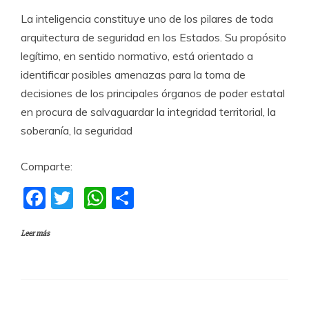
La inteligencia constituye uno de los pilares de toda
arquitectura de seguridad en los Estados. Su propósito
legítimo, en sentido normativo, está orientado a
identificar posibles amenazas para la toma de
decisiones de los principales órganos de poder estatal
en procura de salvaguardar la integridad territorial, la
soberanía, la seguridad
Comparte:
F
T
W
C
a
w
h
o
Leer más
c
itt
at
m
e
er
s
p
b
A
a
o
p
rti