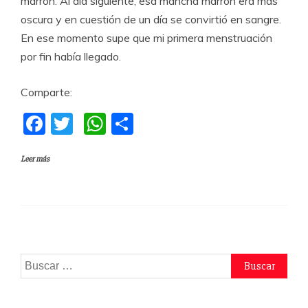
marrón. Al día siguiente, esa mancha marrón era más
oscura y en cuestión de un día se convirtió en sangre.
En ese momento supe que mi primera menstruación
por fin había llegado.
Comparte:
F
T
W
C
a
w
h
o
Leer más
c
itt
at
m
e
er
s
p
b
A
a
o
p
rti
o
p
r
Buscar:
k