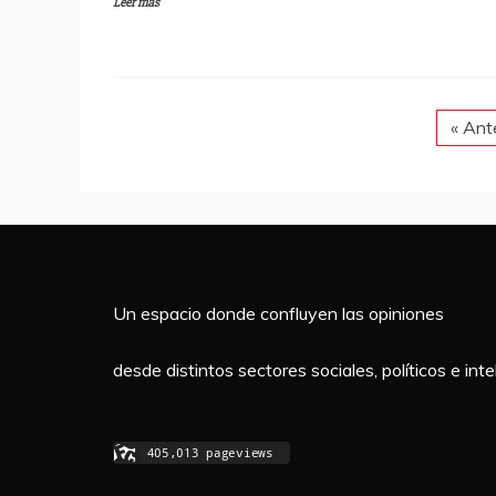
Leer más
c
itt
at
m
e
er
s
p
b
A
a
o
p
rti
« Ant
o
p
r
k
Un espacio donde confluyen las opiniones
desde distintos sectores sociales, políticos e in