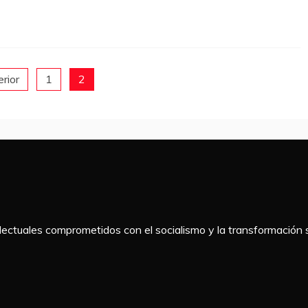
erior
1
2
telectuales comprometidos con el socialismo y la transformación s