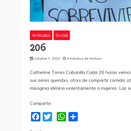
Artículos
Social
206
octubre 7, 2022
4 minutos de lectura
Catherine Torres Cabanilla Cada 26 horas vemos 
sus seres queridxs, otrxs de compartir comida, o
misoginia elimina violentamente a mujeres. Las se
Comparte:
F
T
W
C
a
w
h
o