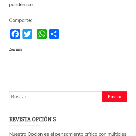
pandémico,
Comparte:
F
T
W
C
a
w
h
o
Leer más
c
itt
at
m
e
er
s
p
b
A
a
o
p
rti
o
p
r
Buscar:
k
REVISTA OPCIÓN S
Nuestra Opción es el pensamiento crítico con múltiples