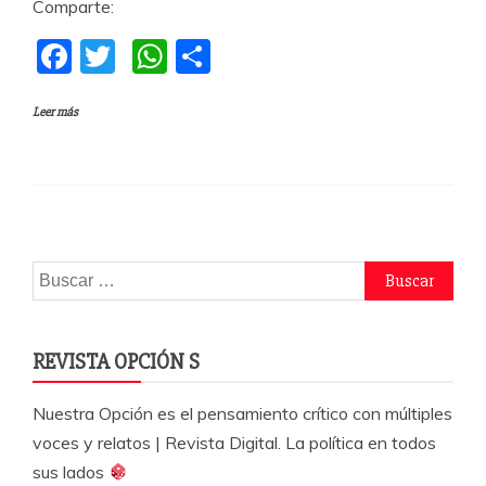
Comparte:
F
T
W
C
a
w
h
o
Leer más
c
itt
at
m
e
er
s
p
b
A
a
o
p
rti
o
p
r
Buscar:
k
REVISTA OPCIÓN S
Nuestra Opción es el pensamiento crítico con múltiples
voces y relatos | Revista Digital. La política en todos
sus lados