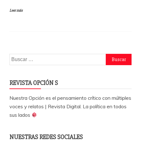
a
w
h
o
Leer más
c
itt
at
m
e
er
s
p
b
A
a
o
p
rti
o
p
r
Buscar:
k
REVISTA OPCIÓN S
Nuestra Opción es el pensamiento crítico con múltiples
voces y relatos | Revista Digital. La política en todos
sus lados
NUESTRAS REDES SOCIALES