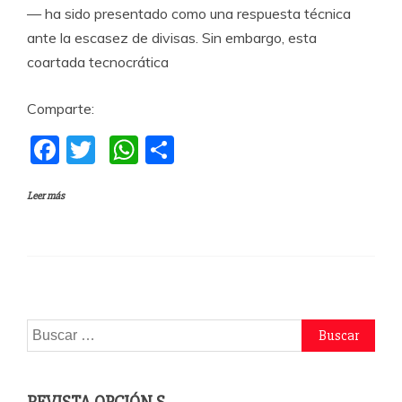
— ha sido presentado como una respuesta técnica
ante la escasez de divisas. Sin embargo, esta
coartada tecnocrática
Comparte:
F
T
W
C
a
w
h
o
Leer más
c
itt
at
m
e
er
s
p
b
A
a
o
p
rti
o
p
r
Buscar:
k