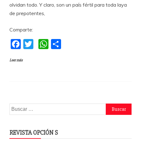
olvidan todo. Y claro, son un país fértil para toda laya
de prepotentes,
Comparte:
F
T
W
C
a
w
h
o
Leer más
c
itt
at
m
e
er
s
p
b
A
a
o
p
rti
o
p
r
Buscar:
k
REVISTA OPCIÓN S