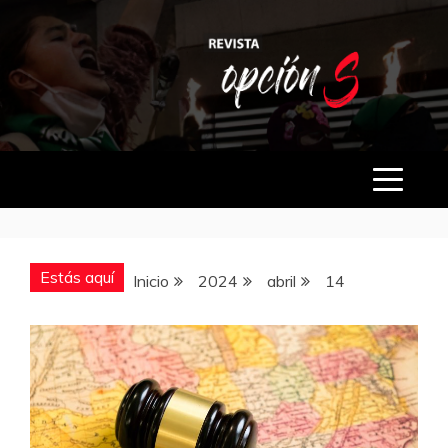
Saltar
al
contenido
OPCIÓN S
Estás aquí
Inicio
2024
abril
14