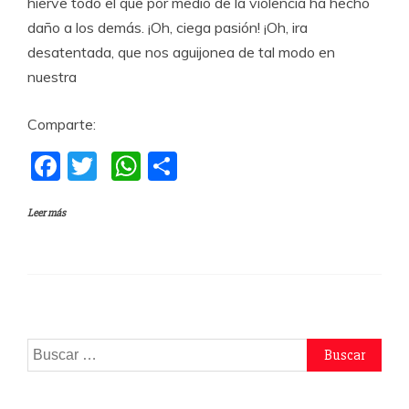
hierve todo el que por medio de la violencia ha hecho
daño a los demás. ¡Oh, ciega pasión! ¡Oh, ira
desatentada, que nos aguijonea de tal modo en
nuestra
Comparte:
F
T
W
C
a
w
h
o
Leer más
c
itt
at
m
e
er
s
p
b
A
a
o
p
rti
o
p
r
Buscar:
k