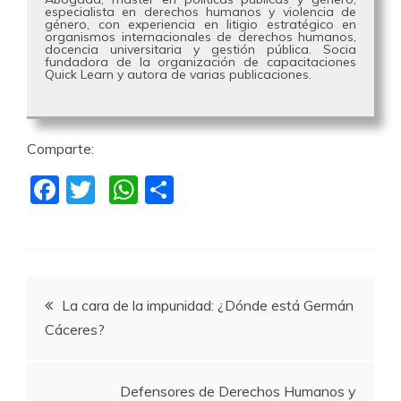
especialista en derechos humanos y violencia de
género, con experiencia en litigio estratégico en
organismos internacionales de derechos humanos,
docencia universitaria y gestión pública. Socia
fundadora de la organización de capacitaciones
Quick Learn y autora de varias publicaciones.
Comparte:
F
T
W
C
a
w
h
o
c
itt
at
m
e
er
s
p
Navegación
b
A
a
La cara de la impunidad: ¿Dónde está Germán
o
p
rti
Cáceres?
de
o
p
r
k
entradas
Defensores de Derechos Humanos y