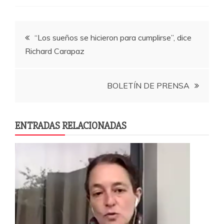
c
itt
at
m
e
er
s
p
Navegación
b
A
a
“Los sueños se hicieron para cumplirse”, dice
o
p
rti
Richard Carapaz
de
o
p
r
k
entradas
BOLETÍN DE PRENSA
ENTRADAS RELACIONADAS