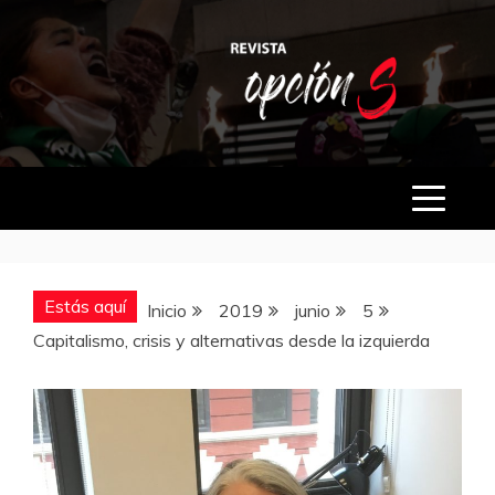
Saltar
al
contenido
OPCIÓN S
Estás aquí
Inicio
2019
junio
5
Capitalismo, crisis y alternativas desde la izquierda