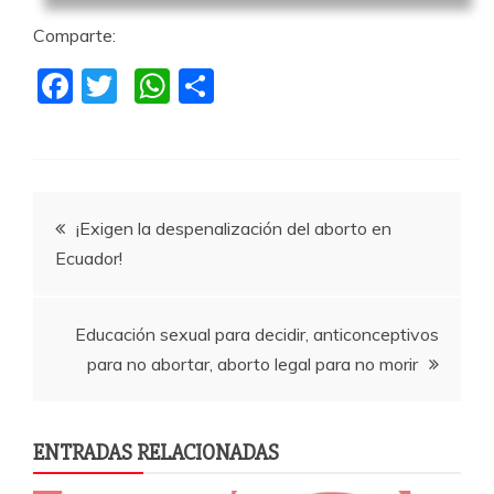
Comparte:
F
T
W
C
a
w
h
o
c
itt
at
m
e
er
s
p
Navegación
b
A
a
¡Exigen la despenalización del aborto en
o
p
rti
Ecuador!
de
o
p
r
k
entradas
Educación sexual para decidir, anticonceptivos
para no abortar, aborto legal para no morir
ENTRADAS RELACIONADAS